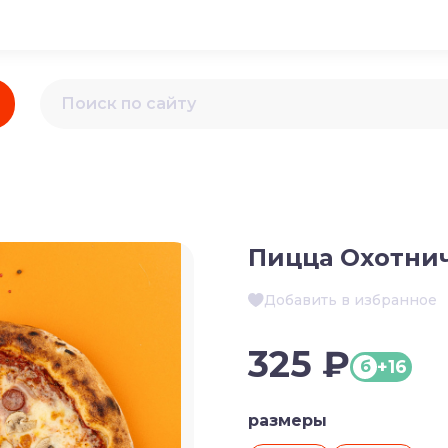
Пицца Охотни
Добавить в избранное
325 ₽
+16
б
размеры