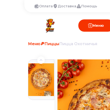
Оплата
Доставка
Помощь
Меню
Меню
🍕Пиццы
Пицца Охотничья