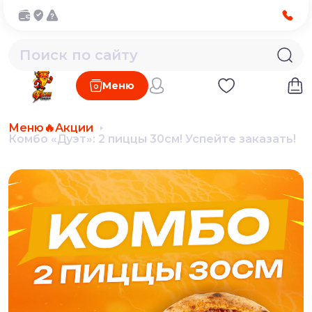
Меню
Меню
🔥Акции
Комбо «Дуэт»: 2 пиццы 30см! Успейте заказать!